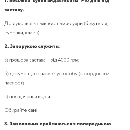
1. Весільна сукня видається на 1-10 днів під
заставу.
До суконь є в наявності аксесуари (біжутерія,
сумочки, клатчі).
2. Запорукою служить:
а) грошова застава – від 4000 грн;
б) документ, що засвідчує особу (закордонний
паспорт)
в) посвідчення водія
Обирайте самі.
3. Замовлення приймаються з попередньою